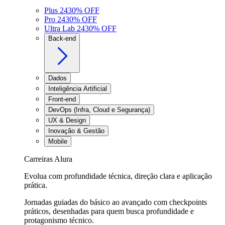
Plus 24
30
% OFF
Pro 24
30
% OFF
Ultra Lab 24
30
% OFF
Back-end
Dados
Inteligência Artificial
Front-end
DevOps (Infra, Cloud e Segurança)
UX & Design
Inovação & Gestão
Mobile
Carreiras Alura
Evolua com profundidade técnica, direção clara e aplicação
prática.
Jornadas guiadas do básico ao avançado com checkpoints
práticos, desenhadas para quem busca profundidade e
protagonismo técnico.