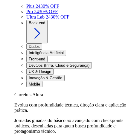
Plus 24
30
% OFF
Pro 24
30
% OFF
Ultra Lab 24
30
% OFF
Back-end
Dados
Inteligência Artificial
Front-end
DevOps (Infra, Cloud e Segurança)
UX & Design
Inovação & Gestão
Mobile
Carreiras Alura
Evolua com profundidade técnica, direção clara e aplicação
prática.
Jornadas guiadas do básico ao avançado com checkpoints
práticos, desenhadas para quem busca profundidade e
protagonismo técnico.