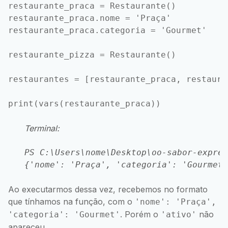
restaurante_praca = Restaurante()

restaurante_praca.nome = 'Praça'

restaurante_praca.categoria = 'Gourmet'

restaurante_pizza = Restaurante()

restaurantes = [restaurante_praca, restauran
Terminal:
PS C:\Users\nome\Desktop\oo-sabor-expres
Ao executarmos dessa vez, recebemos no formato
que tínhamos na função, com o
'nome': 'Praça',
. Porém o
não
'categoria': 'Gourmet'
'ativo'
apareceu.