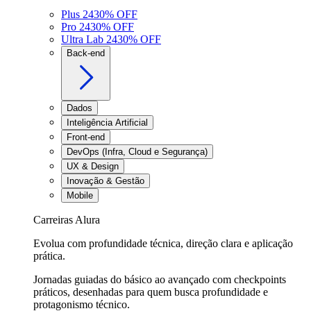
Plus 24
30
% OFF
Pro 24
30
% OFF
Ultra Lab 24
30
% OFF
Back-end
Dados
Inteligência Artificial
Front-end
DevOps (Infra, Cloud e Segurança)
UX & Design
Inovação & Gestão
Mobile
Carreiras Alura
Evolua com profundidade técnica, direção clara e aplicação
prática.
Jornadas guiadas do básico ao avançado com checkpoints
práticos, desenhadas para quem busca profundidade e
protagonismo técnico.