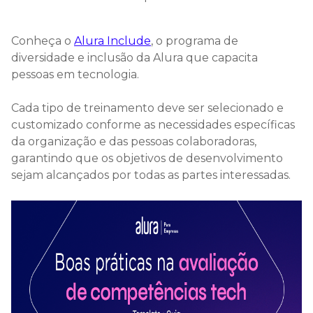
Conheça o
Alura Include
, o programa de
diversidade e inclusão da Alura que capacita
pessoas em tecnologia.
Cada tipo de treinamento deve ser selecionado e
customizado conforme as necessidades específicas
da organização e das pessoas colaboradoras,
garantindo que os objetivos de desenvolvimento
sejam alcançados por todas as partes interessadas.