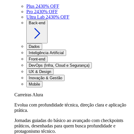
Plus 24
30
% OFF
Pro 24
30
% OFF
Ultra Lab 24
30
% OFF
Back-end
Dados
Inteligência Artificial
Front-end
DevOps (Infra, Cloud e Segurança)
UX & Design
Inovação & Gestão
Mobile
Carreiras Alura
Evolua com profundidade técnica, direção clara e aplicação
prática.
Jornadas guiadas do básico ao avançado com checkpoints
práticos, desenhadas para quem busca profundidade e
protagonismo técnico.