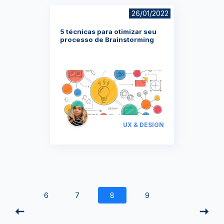
26/01/2022
5 técnicas para otimizar seu
processo de Brainstorming
UX & DESIGN
6
7
8
9
YouTube
Facebook
Twitter
Instagram
Google
AppStore
TikTok
Play