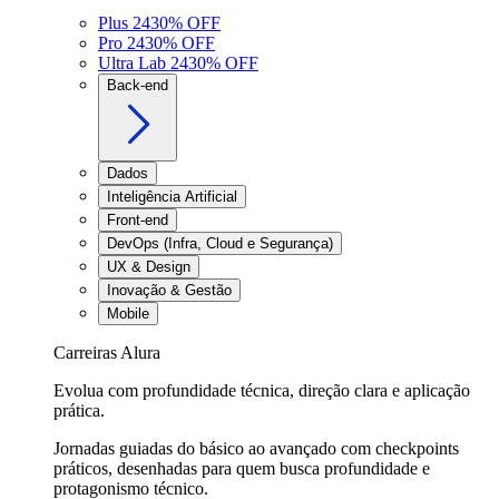
Plus 24
30
% OFF
Pro 24
30
% OFF
Ultra Lab 24
30
% OFF
Back-end
Dados
Inteligência Artificial
Front-end
DevOps (Infra, Cloud e Segurança)
UX & Design
Inovação & Gestão
Mobile
Carreiras Alura
Evolua com profundidade técnica, direção clara e aplicação
prática.
Jornadas guiadas do básico ao avançado com checkpoints
práticos, desenhadas para quem busca profundidade e
protagonismo técnico.