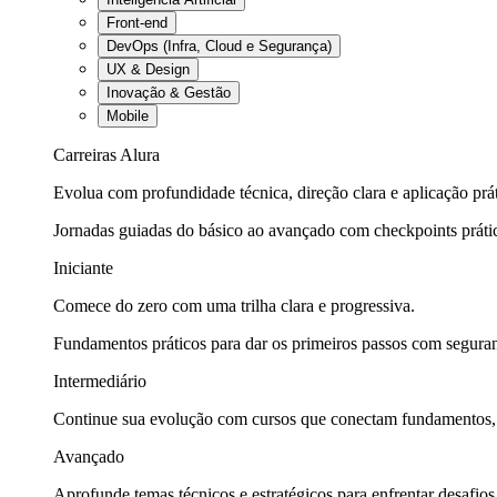
Front-end
DevOps (Infra, Cloud e Segurança)
UX & Design
Inovação & Gestão
Mobile
Carreiras Alura
Evolua com profundidade técnica, direção clara e aplicação prát
Jornadas guiadas do básico ao avançado com checkpoints práti
Iniciante
Comece do zero com uma trilha clara e progressiva.
Fundamentos práticos para dar os primeiros passos com seguran
Intermediário
Continue sua evolução com cursos que conectam fundamentos, fe
Avançado
Aprofunde temas técnicos e estratégicos para enfrentar desafios