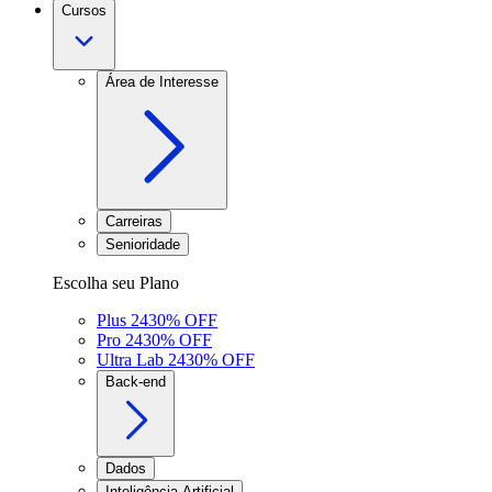
Cursos
Área de Interesse
Carreiras
Senioridade
Escolha seu Plano
Plus 24
30
% OFF
Pro 24
30
% OFF
Ultra Lab 24
30
% OFF
Back-end
Dados
Inteligência Artificial