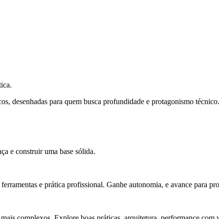
ica.
cos, desenhadas para quem busca profundidade e protagonismo técnico
ça e construir uma base sólida.
rramentas e prática profissional. Ganhe autonomia, e avance para pro
 mais complexos. Explore boas práticas, arquitetura, performance com v