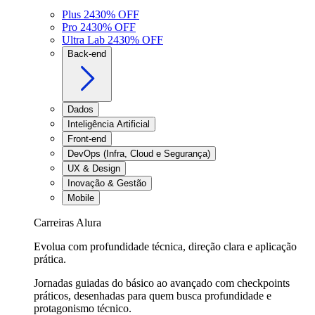
Plus 24
30
% OFF
Pro 24
30
% OFF
Ultra Lab 24
30
% OFF
Back-end
Dados
Inteligência Artificial
Front-end
DevOps (Infra, Cloud e Segurança)
UX & Design
Inovação & Gestão
Mobile
Carreiras Alura
Evolua com profundidade técnica, direção clara e aplicação
prática.
Jornadas guiadas do básico ao avançado com checkpoints
práticos, desenhadas para quem busca profundidade e
protagonismo técnico.