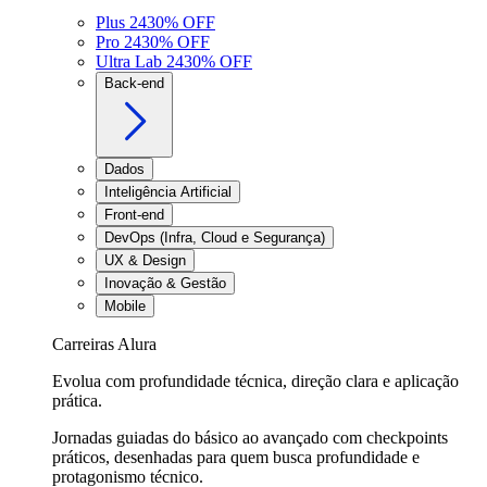
Plus 24
30
% OFF
Pro 24
30
% OFF
Ultra Lab 24
30
% OFF
Back-end
Dados
Inteligência Artificial
Front-end
DevOps (Infra, Cloud e Segurança)
UX & Design
Inovação & Gestão
Mobile
Carreiras Alura
Evolua com profundidade técnica, direção clara e aplicação
prática.
Jornadas guiadas do básico ao avançado com checkpoints
práticos, desenhadas para quem busca profundidade e
protagonismo técnico.