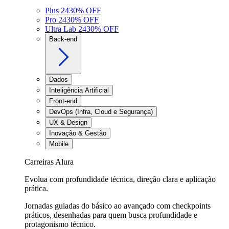
Plus 24
30
% OFF
Pro 24
30
% OFF
Ultra Lab 24
30
% OFF
Back-end
Dados
Inteligência Artificial
Front-end
DevOps (Infra, Cloud e Segurança)
UX & Design
Inovação & Gestão
Mobile
Carreiras Alura
Evolua com profundidade técnica, direção clara e aplicação
prática.
Jornadas guiadas do básico ao avançado com checkpoints
práticos, desenhadas para quem busca profundidade e
protagonismo técnico.