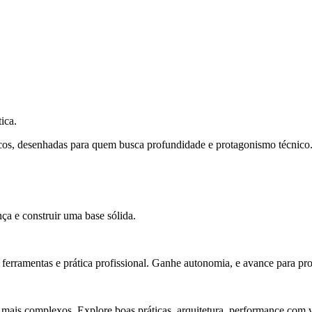
ica.
cos, desenhadas para quem busca profundidade e protagonismo técnico
ça e construir uma base sólida.
rramentas e prática profissional. Ganhe autonomia, e avance para pro
 mais complexos. Explore boas práticas, arquitetura, performance com v