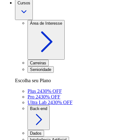
Cursos
Área de Interesse
Carreiras
Senioridade
Escolha seu Plano
Plus 24
30
% OFF
Pro 24
30
% OFF
Ultra Lab 24
30
% OFF
Back-end
Dados
Inteligência Artificial