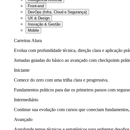
Front-end
DevOps (Infra, Cloud e Segurança)
UX & Design
Inovação & Gestão
Mobile
Carreiras Alura
Evolua com profundidade técnica, direção clara e aplicação prát
Jornadas guiadas do básico ao avançado com checkpoints práti
Iniciante
Comece do zero com uma trilha clara e progressiva.
Fundamentos práticos para dar os primeiros passos com seguran
Intermediário
Continue sua evolução com cursos que conectam fundamentos, fe
Avançado
Aprofunde temas técnicos e estratégicos para enfrentar desafios