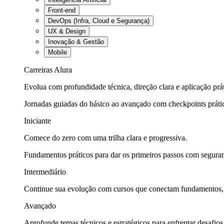
Front-end
DevOps (Infra, Cloud e Segurança)
UX & Design
Inovação & Gestão
Mobile
Carreiras Alura
Evolua com profundidade técnica, direção clara e aplicação prát
Jornadas guiadas do básico ao avançado com checkpoints práti
Iniciante
Comece do zero com uma trilha clara e progressiva.
Fundamentos práticos para dar os primeiros passos com seguran
Intermediário
Continue sua evolução com cursos que conectam fundamentos, fe
Avançado
Aprofunde temas técnicos e estratégicos para enfrentar desafios