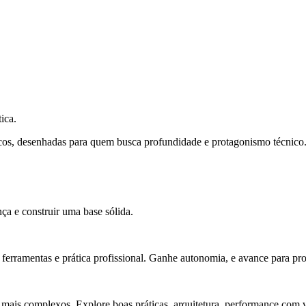
ica.
cos, desenhadas para quem busca profundidade e protagonismo técnico
ça e construir uma base sólida.
rramentas e prática profissional. Ganhe autonomia, e avance para pro
 mais complexos. Explore boas práticas, arquitetura, performance com v