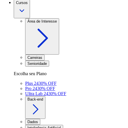
Cursos
Área de Interesse
Carreiras
Senioridade
Escolha seu Plano
Plus 24
30
% OFF
Pro 24
30
% OFF
Ultra Lab 24
30
% OFF
Back-end
Dados
Inteligência Artificial