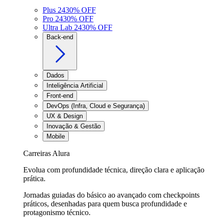
Plus 24
30
% OFF
Pro 24
30
% OFF
Ultra Lab 24
30
% OFF
Back-end
Dados
Inteligência Artificial
Front-end
DevOps (Infra, Cloud e Segurança)
UX & Design
Inovação & Gestão
Mobile
Carreiras Alura
Evolua com profundidade técnica, direção clara e aplicação
prática.
Jornadas guiadas do básico ao avançado com checkpoints
práticos, desenhadas para quem busca profundidade e
protagonismo técnico.