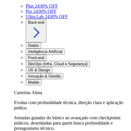
Plus 24
30
% OFF
Pro 24
30
% OFF
Ultra Lab 24
30
% OFF
Back-end
Dados
Inteligência Artificial
Front-end
DevOps (Infra, Cloud e Segurança)
UX & Design
Inovação & Gestão
Mobile
Carreiras Alura
Evolua com profundidade técnica, direção clara e aplicação
prática.
Jornadas guiadas do básico ao avançado com checkpoints
práticos, desenhadas para quem busca profundidade e
protagonismo técnico.