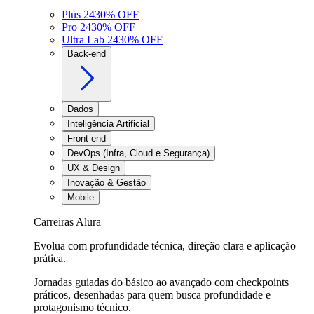
Plus 24
30
% OFF
Pro 24
30
% OFF
Ultra Lab 24
30
% OFF
Back-end
Dados
Inteligência Artificial
Front-end
DevOps (Infra, Cloud e Segurança)
UX & Design
Inovação & Gestão
Mobile
Carreiras Alura
Evolua com profundidade técnica, direção clara e aplicação
prática.
Jornadas guiadas do básico ao avançado com checkpoints
práticos, desenhadas para quem busca profundidade e
protagonismo técnico.