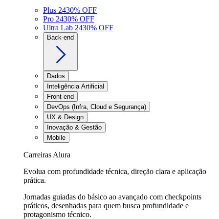
Plus 24
30
% OFF
Pro 24
30
% OFF
Ultra Lab 24
30
% OFF
Back-end
Dados
Inteligência Artificial
Front-end
DevOps (Infra, Cloud e Segurança)
UX & Design
Inovação & Gestão
Mobile
Carreiras Alura
Evolua com profundidade técnica, direção clara e aplicação
prática.
Jornadas guiadas do básico ao avançado com checkpoints
práticos, desenhadas para quem busca profundidade e
protagonismo técnico.