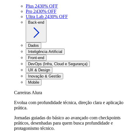
Plus 24
30
% OFF
Pro 24
30
% OFF
Ultra Lab 24
30
% OFF
Back-end
Dados
Inteligência Artificial
Front-end
DevOps (Infra, Cloud e Segurança)
UX & Design
Inovação & Gestão
Mobile
Carreiras Alura
Evolua com profundidade técnica, direção clara e aplicação
prática.
Jornadas guiadas do básico ao avançado com checkpoints
práticos, desenhadas para quem busca profundidade e
protagonismo técnico.