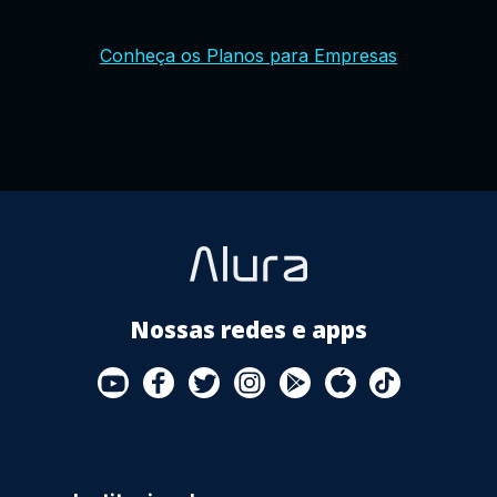
YouTube
Facebook
Twitter
Instagram
Google
AppStore
TikTok
Conheça os Planos para Empresas
Play
Store
Nossas redes e apps