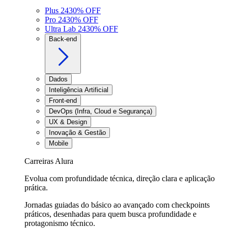
Plus 24
30
% OFF
Pro 24
30
% OFF
Ultra Lab 24
30
% OFF
Back-end
Dados
Inteligência Artificial
Front-end
DevOps (Infra, Cloud e Segurança)
UX & Design
Inovação & Gestão
Mobile
Carreiras Alura
Evolua com profundidade técnica, direção clara e aplicação
prática.
Jornadas guiadas do básico ao avançado com checkpoints
práticos, desenhadas para quem busca profundidade e
protagonismo técnico.