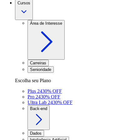
Cursos
Área de Interesse
Carreiras
Senioridade
Escolha seu Plano
Plus 24
30
% OFF
Pro 24
30
% OFF
Ultra Lab 24
30
% OFF
Back-end
Dados
Inteligência Artificial