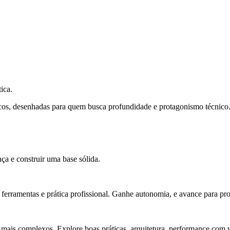
ica.
cos, desenhadas para quem busca profundidade e protagonismo técnico
ça e construir uma base sólida.
rramentas e prática profissional. Ganhe autonomia, e avance para pro
 mais complexos. Explore boas práticas, arquitetura, performance com v