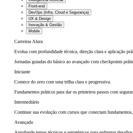
Front-end
DevOps (Infra, Cloud e Segurança)
UX & Design
Inovação & Gestão
Mobile
Carreiras Alura
Evolua com profundidade técnica, direção clara e aplicação prát
Jornadas guiadas do básico ao avançado com checkpoints práti
Iniciante
Comece do zero com uma trilha clara e progressiva.
Fundamentos práticos para dar os primeiros passos com seguran
Intermediário
Continue sua evolução com cursos que conectam fundamentos, fe
Avançado
Aprofunde temas técnicos e estratégicos para enfrentar desafios