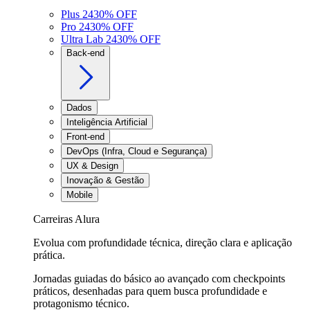
Plus 24
30
% OFF
Pro 24
30
% OFF
Ultra Lab 24
30
% OFF
Back-end
Dados
Inteligência Artificial
Front-end
DevOps (Infra, Cloud e Segurança)
UX & Design
Inovação & Gestão
Mobile
Carreiras Alura
Evolua com profundidade técnica, direção clara e aplicação
prática.
Jornadas guiadas do básico ao avançado com checkpoints
práticos, desenhadas para quem busca profundidade e
protagonismo técnico.