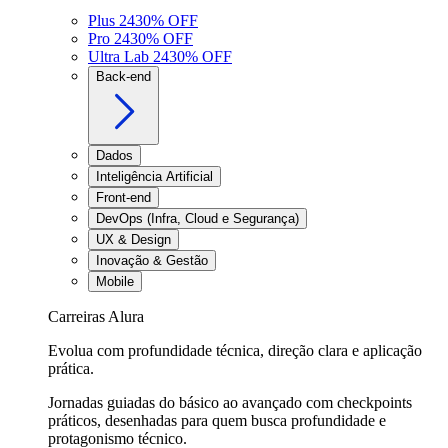
Plus 24
30
% OFF
Pro 24
30
% OFF
Ultra Lab 24
30
% OFF
Back-end
Dados
Inteligência Artificial
Front-end
DevOps (Infra, Cloud e Segurança)
UX & Design
Inovação & Gestão
Mobile
Carreiras Alura
Evolua com profundidade técnica, direção clara e aplicação
prática.
Jornadas guiadas do básico ao avançado com checkpoints
práticos, desenhadas para quem busca profundidade e
protagonismo técnico.