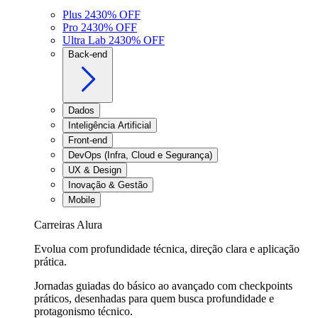
Plus 24
30
% OFF
Pro 24
30
% OFF
Ultra Lab 24
30
% OFF
Back-end
Dados
Inteligência Artificial
Front-end
DevOps (Infra, Cloud e Segurança)
UX & Design
Inovação & Gestão
Mobile
Carreiras Alura
Evolua com profundidade técnica, direção clara e aplicação
prática.
Jornadas guiadas do básico ao avançado com checkpoints
práticos, desenhadas para quem busca profundidade e
protagonismo técnico.