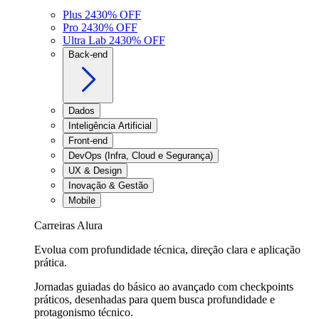
Plus 24
30
% OFF
Pro 24
30
% OFF
Ultra Lab 24
30
% OFF
Back-end
Dados
Inteligência Artificial
Front-end
DevOps (Infra, Cloud e Segurança)
UX & Design
Inovação & Gestão
Mobile
Carreiras Alura
Evolua com profundidade técnica, direção clara e aplicação
prática.
Jornadas guiadas do básico ao avançado com checkpoints
práticos, desenhadas para quem busca profundidade e
protagonismo técnico.