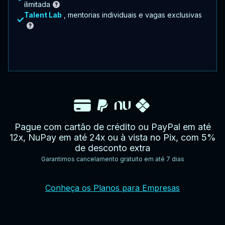
ilimitada
Talent Lab
, mentorias individuais e vagas exclusivas
Pague com cartão de crédito ou PayPal em até
12x, NuPay em até 24x ou à vista no Pix, com 5%
de desconto extra
Garantimos cancelamento gratuito em até 7 dias
YouTube
Facebook
Twitter
Instagram
Google
AppStore
TikTok
Conheça os Planos para Empresas
Play
Store