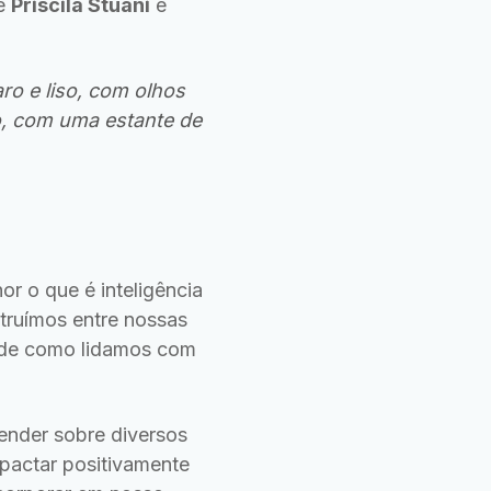
 é
Priscila Stuani
e
ro e liso, com olhos
o, com uma estante de
r o que é inteligência
truímos entre nossas
 de como lidamos com
ender sobre diversos
pactar positivamente