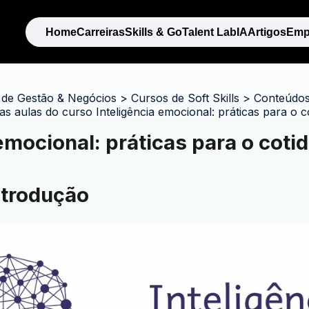
Home
Carreiras
Skills & Go
Talent Lab
IA
Artigos
Emp
 de Gestão & Negócios
>
Cursos de Soft Skills
>
Conteúdos 
as aulas do curso Inteligência emocional: práticas para o c
emocional: práticas para o coti
ntrodução