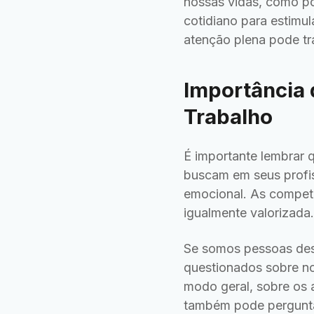
nossas vidas, como p
cotidiano para estimu
atenção plena pode tra
Importância 
Trabalho
É importante lembrar q
buscam em seus profiss
emocional. As competê
igualmente valorizada.
Se somos pessoas des
questionados sobre n
modo geral, sobre os 
também pode pergunta