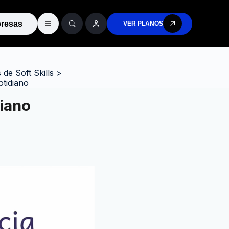
resas
VER PLANOS
de Soft Skills
>
otidiano
diano