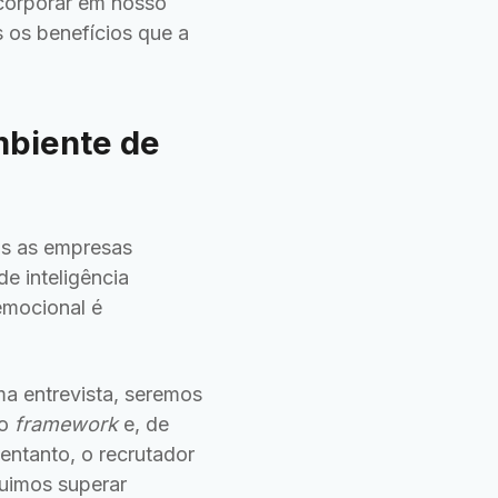
corporar em nosso
 os benefícios que a
mbiente de
ois as empresas
e inteligência
emocional é
a entrevista, seremos
ao
framework
e, de
ntanto, o recrutador
uimos superar