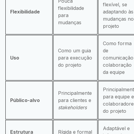
Pouca
flexível, se
flexibilidade
Flexibilidade
adaptando às
para
mudanças no
mudanças
projeto
Como forma
Como um guia
de
Uso
para execução
comunicação
do projeto
colaboração
da equipe
Principalmen
Principalmente
para equipe e
Público-alvo
para clientes e
colaboradore
stakeholders
do projeto
Adaptável e
Estrutura
Rígida e formal