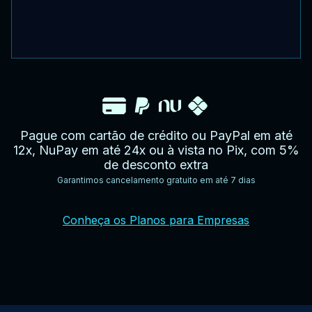
Pague com cartão de crédito ou PayPal em até
12x, NuPay em até 24x ou à vista no Pix, com 5%
de desconto extra
Garantimos cancelamento gratuito em até 7 dias
YouTube
Facebook
Twitter
Instagram
Google
AppStore
TikTok
Conheça os Planos para Empresas
Play
Store