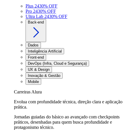
Plus 24
30
% OFF
Pro 24
30
% OFF
Ultra Lab 24
30
% OFF
Back-end
Dados
Inteligência Artificial
Front-end
DevOps (Infra, Cloud e Segurança)
UX & Design
Inovação & Gestão
Mobile
Carreiras Alura
Evolua com profundidade técnica, direção clara e aplicação
prática.
Jornadas guiadas do básico ao avançado com checkpoints
práticos, desenhadas para quem busca profundidade e
protagonismo técnico.