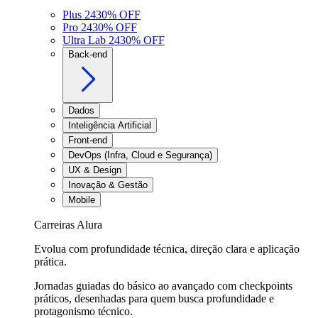
Plus 24
30
% OFF
Pro 24
30
% OFF
Ultra Lab 24
30
% OFF
Back-end
Dados
Inteligência Artificial
Front-end
DevOps (Infra, Cloud e Segurança)
UX & Design
Inovação & Gestão
Mobile
Carreiras Alura
Evolua com profundidade técnica, direção clara e aplicação
prática.
Jornadas guiadas do básico ao avançado com checkpoints
práticos, desenhadas para quem busca profundidade e
protagonismo técnico.