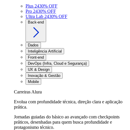
Plus 24
30
% OFF
Pro 24
30
% OFF
Ultra Lab 24
30
% OFF
Back-end
Dados
Inteligência Artificial
Front-end
DevOps (Infra, Cloud e Segurança)
UX & Design
Inovação & Gestão
Mobile
Carreiras Alura
Evolua com profundidade técnica, direção clara e aplicação
prática.
Jornadas guiadas do básico ao avançado com checkpoints
práticos, desenhadas para quem busca profundidade e
protagonismo técnico.