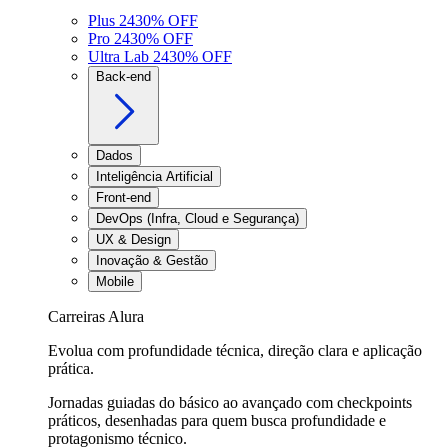
Plus 24
30
% OFF
Pro 24
30
% OFF
Ultra Lab 24
30
% OFF
Back-end
Dados
Inteligência Artificial
Front-end
DevOps (Infra, Cloud e Segurança)
UX & Design
Inovação & Gestão
Mobile
Carreiras Alura
Evolua com profundidade técnica, direção clara e aplicação
prática.
Jornadas guiadas do básico ao avançado com checkpoints
práticos, desenhadas para quem busca profundidade e
protagonismo técnico.