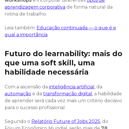
workshops
e incorporar diferentes
tipos de
aprendizagem corporativa
de forma natural da
rotina de trabalho.
Leia também:
Educação continuada — o que é e
qual a importância
Futuro do learnability: mais do
que uma soft skill, uma
habilidade necessária
Com a ascensão da
inteligência artificial
, da
automação
e da
transformação digital
, a habilidade
de aprender será cada vez mais um critério decisivo
para o sucesso profissional.
Segundo o
Relatório Future of Jobs 2025
, do
Fórum Econômico Mundial, serão mais de
78