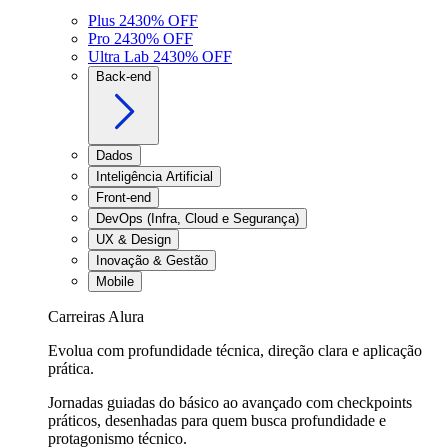
Plus 24
30
% OFF
Pro 24
30
% OFF
Ultra Lab 24
30
% OFF
Back-end
Dados
Inteligência Artificial
Front-end
DevOps (Infra, Cloud e Segurança)
UX & Design
Inovação & Gestão
Mobile
Carreiras Alura
Evolua com profundidade técnica, direção clara e aplicação
prática.
Jornadas guiadas do básico ao avançado com checkpoints
práticos, desenhadas para quem busca profundidade e
protagonismo técnico.