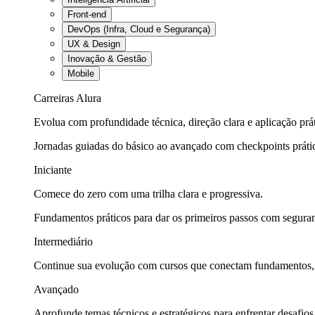
Front-end
DevOps (Infra, Cloud e Segurança)
UX & Design
Inovação & Gestão
Mobile
Carreiras Alura
Evolua com profundidade técnica, direção clara e aplicação prát
Jornadas guiadas do básico ao avançado com checkpoints práti
Iniciante
Comece do zero com uma trilha clara e progressiva.
Fundamentos práticos para dar os primeiros passos com seguran
Intermediário
Continue sua evolução com cursos que conectam fundamentos, fe
Avançado
Aprofunde temas técnicos e estratégicos para enfrentar desafios