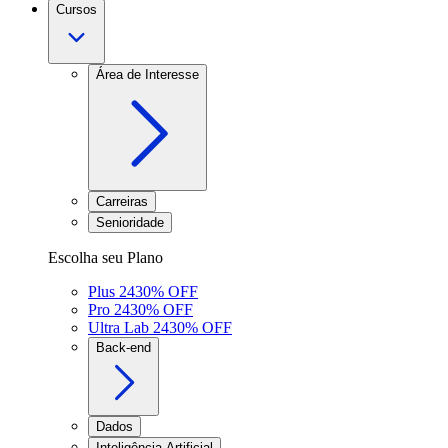
Cursos
Área de Interesse
Carreiras
Senioridade
Escolha seu Plano
Plus 24
30
% OFF
Pro 24
30
% OFF
Ultra Lab 24
30
% OFF
Back-end
Dados
Inteligência Artificial