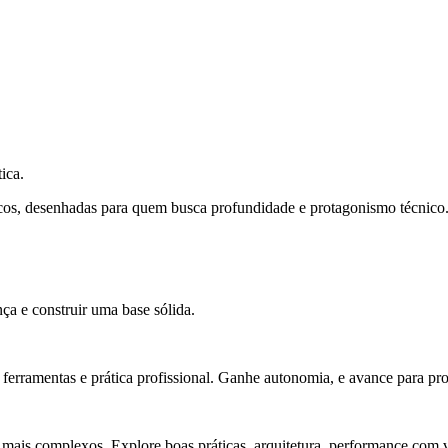
ica.
cos, desenhadas para quem busca profundidade e protagonismo técnico
ça e construir uma base sólida.
rramentas e prática profissional. Ganhe autonomia, e avance para pro
 mais complexos. Explore boas práticas, arquitetura, performance com v