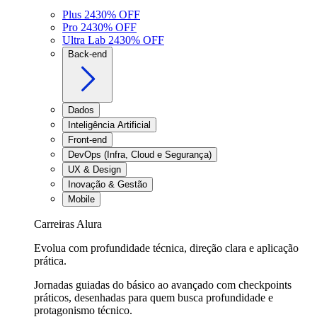
Plus 24
30
% OFF
Pro 24
30
% OFF
Ultra Lab 24
30
% OFF
Back-end
Dados
Inteligência Artificial
Front-end
DevOps (Infra, Cloud e Segurança)
UX & Design
Inovação & Gestão
Mobile
Carreiras Alura
Evolua com profundidade técnica, direção clara e aplicação
prática.
Jornadas guiadas do básico ao avançado com checkpoints
práticos, desenhadas para quem busca profundidade e
protagonismo técnico.