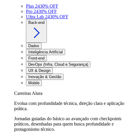
Plus 24
30
% OFF
Pro 24
30
% OFF
Ultra Lab 24
30
% OFF
Back-end
Dados
Inteligência Artificial
Front-end
DevOps (Infra, Cloud e Segurança)
UX & Design
Inovação & Gestão
Mobile
Carreiras Alura
Evolua com profundidade técnica, direção clara e aplicação
prática.
Jornadas guiadas do básico ao avançado com checkpoints
práticos, desenhadas para quem busca profundidade e
protagonismo técnico.