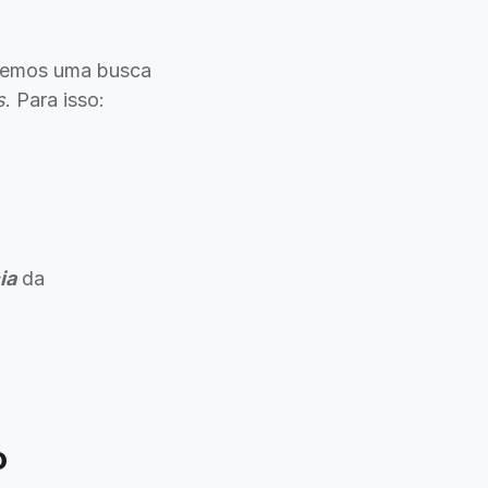
aremos uma busca
s
. Para isso:
ia
da
o