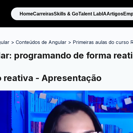
Home
Carreiras
Skills & Go
Talent Lab
IA
Artigos
Emp
ular
>
Conteúdos de Angular
>
Primeiras aulas do curso 
ar: programando de forma reat
 reativa - Apresentação