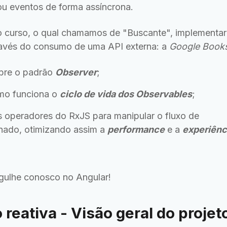
u eventos de forma assíncrona.
 no curso, o qual chamamos de "Buscante", implement
través do consumo de uma API externa: a
Google Book
bre o padrão
Observer
;
mo funciona o
ciclo de vida dos Observables
;
os operadores do RxJS para manipular o fluxo de
rnado, otimizando assim a
performance
e a
experiênc
gulhe conosco no Angular!
reativa - Visão geral do projet