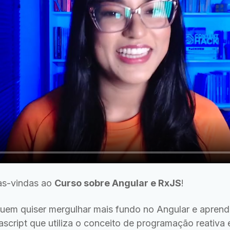
as-vindas ao
Curso sobre Angular e RxJS
!
quem quiser mergulhar mais fundo no Angular e apren
script que utiliza o conceito de programação reativa e