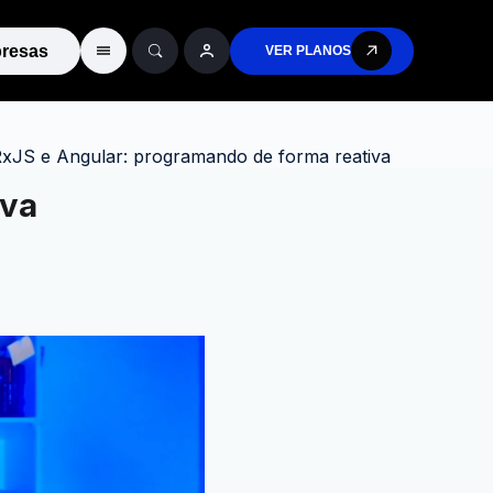
resas
VER PLANOS
RxJS e Angular: programando de forma reativa
iva