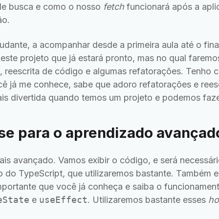
de busca e como o nosso
fetch
funcionará após a apli
ão.
dante, a acompanhar desde a primeira aula até o fina
este projeto que já estará pronto, mas no qual faremo
, reescrita de código e algumas refatorações. Tenho c
ocê já me conhece, sabe que adoro refatorações e rees
ais divertida quando temos um projeto e podemos faze
se para o aprendizado avançad
is avançado. Vamos exibir o código, e será necessár
o do TypeScript, que utilizaremos bastante. Também 
importante que você já conheça e saiba o funcioname
eState
e
useEffect
. Utilizaremos bastante esses
ho