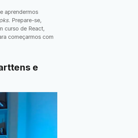
a e aprendermos
oks
. Prepare-se,
m curso de React,
para começarmos com
arttens e