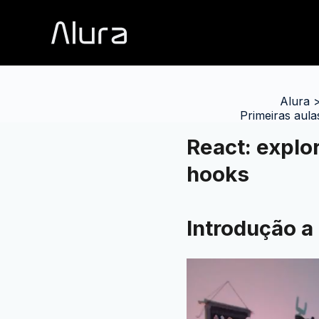
Alura
Primeiras aul
React: expl
hooks
Introdução a