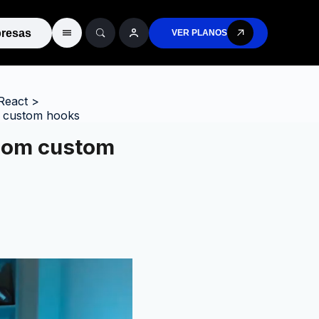
resas
VER PLANOS
React
>
m custom hooks
 com custom