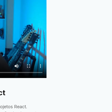
ct
jetos React.