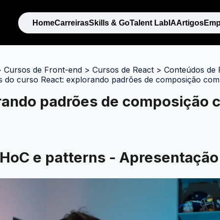
Home
Carreiras
Skills & Go
Talent Lab
IA
Artigos
Emp
>
Cursos de Front-end
>
Cursos de React
>
Conteúdos de 
as do curso React: explorando padrões de composição co
orando padrões de composição
 HoC e patterns - Apresentação