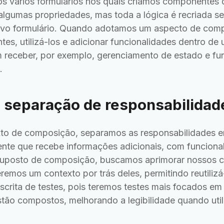
s vários formulários nos quais criamos componentes
algumas propriedades, mas toda a lógica é recriada s
vo formulário. Quando adotamos um aspecto de com
es, utilizá-los e adicionar funcionalidades dentro de
m receber, por exemplo, gerenciamento de estado e f
.
 separação de responsabilidad
exto de composição, separamos as responsabilidades
te que recebe informações adicionais, com funciona
suposto de composição, buscamos aprimorar nossos 
teremos um contexto por trás deles, permitindo reutilizá
 escrita de testes, pois teremos testes mais focados 
tão compostos, melhorando a legibilidade quando uti