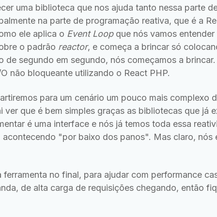
er uma biblioteca que nos ajuda tanto nessa parte 
ipalmente na parte de programação reativa, que é a R
omo ele aplica o
Event Loop
que nós vamos entender 
sobre o padrão
reactor
, e começa a brincar só coloca
do de segundo em segundo, nós começamos a brincar.
I/O não bloqueante utilizando o React PHP.
 partiremos para um cenário um pouco mais complexo 
i ver que é bem simples graças as bibliotecas que já 
entar é uma interface e nós já temos toda essa reati
a acontecendo "por baixo dos panos". Mas claro, nós
ferramenta no final, para ajudar com performance c
da, de alta carga de requisições chegando, então fiqu