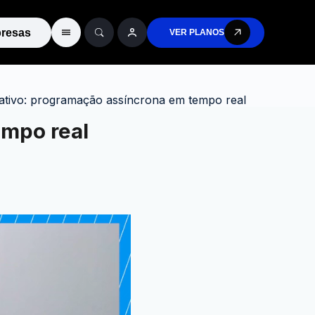
resas
VER PLANOS
ativo: programação assíncrona em tempo real
empo real