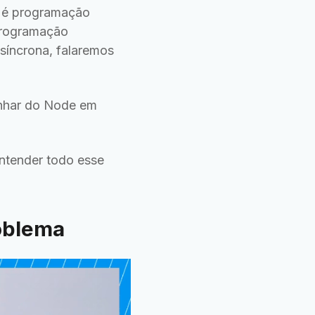
e é programação
 programação
síncrona, falaremos
anhar do Node em
ntender todo esse
oblema