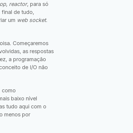
oop
,
reactor
, para só
final de tudo,
riar um
web socket
.
 coisa. Começaremos
olvidas, as respostas
vez, a programação
conceito de I/O não
s, como
ais baixo nível
as tudo aqui com o
lo menos por