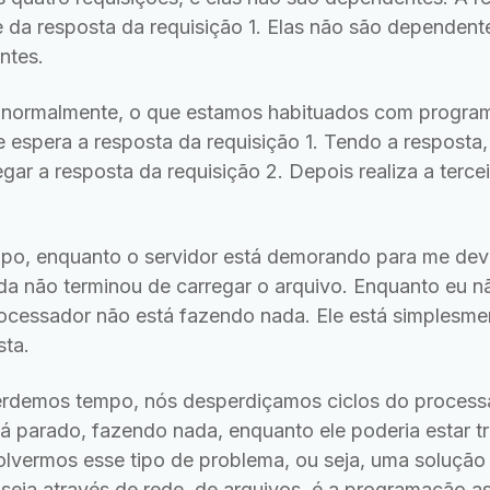
da resposta da requisição 1. Elas não são dependent
ntes.
 normalmente, o que estamos habituados com program
, e espera a resposta da requisição 1. Tendo a resposta
egar a resposta da requisição 2. Depois realiza a terce
po, enquanto o servidor está demorando para me devo
a não terminou de carregar o arquivo. Enquanto eu n
rocessador não está fazendo nada. Ele está simplesme
sta.
rdemos tempo, nós desperdiçamos ciclos do processad
á parado, fazendo nada, enquanto ele poderia estar 
olvermos esse tipo de problema, ou seja, uma solução 
 seja através de rede, de arquivos, é a programação a