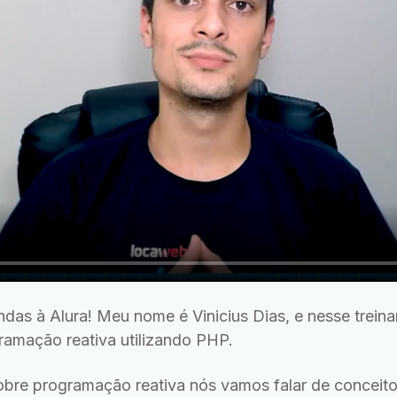
ndas à Alura! Meu nome é Vinicius Dias, e nesse trein
ramação reativa utilizando PHP.
obre programação reativa nós vamos falar de conceito