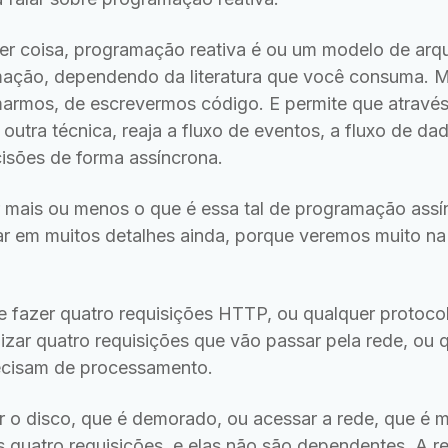
er coisa, programação reativa é ou um modelo de arqu
ação, dependendo da literatura que você consuma. 
armos, de escrevermos código. E permite que atravé
outra técnica, reaja a fluxo de eventos, a fluxo de dad
isões de forma assíncrona.
 mais ou menos o que é essa tal de programação ass
rar em muitos detalhes ainda, porque veremos muito na
 fazer quatro requisições HTTP, ou qualquer protocol
lizar quatro requisições que vão passar pela rede, o
ecisam de processamento.
 o disco, que é demorado, ou acessar a rede, que é 
 quatro requisições, e elas não são dependentes. A re