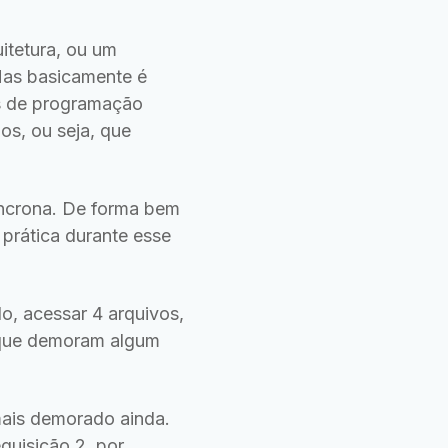
itetura, ou um
Mas basicamente é
s de programação
os, ou seja, que
íncrona. De forma bem
 prática durante esse
o, acessar 4 arquivos,
u que demoram algum
mais demorado ainda.
quisição 2, por