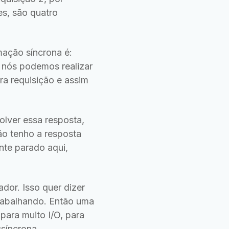
es, são quatro
ação síncrona é:
, nós podemos realizar
ira requisição e assim
lver essa resposta,
ão tenho a resposta
nte parado aqui,
or. Isso quer dizer
trabalhando. Então uma
para muito I/O, para
ssíncrona.