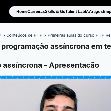
Home
Carreiras
Skills & Go
Talent Lab
IA
Artigos
Emp
P
>
Conteúdos de PHP
>
Primeiras aulas do curso PHP Re
: programação assíncrona em t
 assíncrona - Apresentação