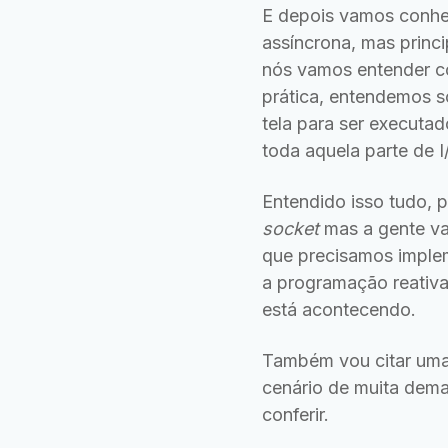
E depois vamos conhec
assíncrona, mas princ
nós vamos entender c
prática, entendemos 
tela para ser executa
toda aquela parte de 
Entendido isso tudo,
socket
mas a gente va
que precisamos implem
a programação reativ
está acontecendo.
Também vou citar uma 
cenário de muita deman
conferir.