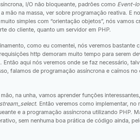
íncrona, I/O não bloqueante, padrões como
Event-l
a mão na massa, ver sobre programação reativa. E no 
e muito simples com “orientação objetos”, nós vamos c
rte do cliente, quanto um servidor em PHP.
reinamento, como eu comentei, nós veremos bastante
requisições http demoram muito tempo para serem dev
 Então aqui nós veremos onde se faz necessário, tal
disso, falamos de programação assíncrona e caímos no 
 mão, na unha, vamos aprender funções interessante
stream_select
. Então veremos como implementar, no m
queante e a programação assíncrona utilizando PHP. M
rativo, sem nenhuma boa prática de código ainda, pe