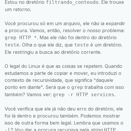
Estou no diretório
. Ele trouxe
filtrando_conteudo
um retorno.
Você procurou só em um arquivo, ele não ia expandir
a procura. Vamos, então, resolver o nosso problema:
. Mas ele não foi dentro do diretório
grep HTTP *
. Olha o que ele diz, que
é um diretório.
teste
teste
Ele restringiu a busca ao diretório corrente.
O legal do Linux é que as coisas se repetem. Quando
estudamos a parte de copiar e mover, eu introduzi o
contexto de recursividade, que significa "daquele
ponto em diante". Será que o
trabalha com isso
grep
também? Vamos ver:
.
grep -r HTTP services
Você verifica que ele já não deu erro do diretório, ele
foi lá dentro e procurou também. Podemos mostrar
isso de outra forma bem legal. Lembra que usamos o
? Vou dar a procura recursiva pela
string
,
-l
HTTP