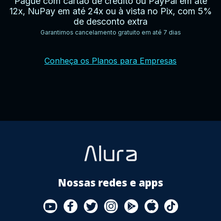
Pague com cartão de crédito ou PayPal em até
12x, NuPay em até 24x ou à vista no Pix, com 5%
de desconto extra
Garantimos cancelamento gratuito em até 7 dias
YouTube
Facebook
Twitter
Instagram
Google
AppStore
TikTok
Conheça os Planos para Empresas
Play
Store
Nossas redes e apps