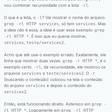
vou combinar recursividade com a lista:
.
-rl
O que é a lista, o
? Vai mostrar o nome do arquivo.
-l
, só tem
. Mas
grep -rl HTTP services
services
a ideia não é essa, a ideia é usar esse exemplo:
grep
. É isso que eu queria mostrar,
-rl HTTP *
,
.
services
teste/services2
Acho que até usei o exemplo errado. Exatamente, ele
tinha que mostrar duas vezes.
, é o
grep -r HTTP *
exemplo certo.
, da recursividade, ele mostrou os
-rl
arquivos
e
. O
services
teste/services2
-r
(buscando o conteúdo) colocou na tela o conteúdo
do arquivo
e depois o conteúdo do
services
.
services2
Então, está funcionando direito. Asterisco em
grep -
. Logicamente em
rl HTTP *
grep -rl HTTP