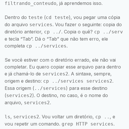
, já aprendemos isso.
filtrando_conteudo
Dentro do
(
), vou pegar uma cópia
teste
cd teste
do arquivo
. Vou fazer o seguinte: copia do
services
diretório anterior,
. Copia o quê?
cp ../
cp ../serv
e tecla “Tab”. Dá o “Tab” que não tem erro, ele
completa
.
cp ../services
Se você estiver com o diretório errado, ele não vai
completar. Eu quero copiar esse arquivo para dentro
e já chamá-lo de
. A sintaxe, sempre,
services2
origem e destino:
.
cp ../services services2
Essa origem (
) para esse destino
../services
(
). O destino, no caso, é o nome do
services2
arquivo,
.
services2
,
. Vou voltar um diretório,
, e
ls
services2
cp ..
vou repetir um comando.
.
grep HTTP services