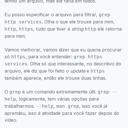
tenho um arquivo, mas ele faria em todos.
Eu posso especificar o arquivo para filtrar,
grep
. Olha o que ele trouxe para mim,
http services
,
, tudo que tiver a
string
ele retorna
http
https
http
para mim.
Vamos melhorar, vamos dizer que eu queria procurar
só
, para você entender:
https
grep https
. Olha só que interessante, no descritivo do
services
arquivo, ele diz que foi feito o
update
e
https
também aparece, então ele trouxe duas linhas.
O
é um comando extremamente útil.
grep
grep --
, logicamente, tem várias opções para
help
trabalharmos.
,
, isso você já
--help
man grep
aprendeu, isso é atividade para você fazer depois do
vídeo.