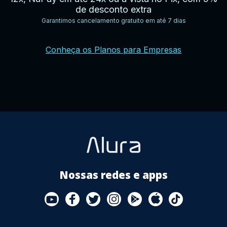
de desconto extra
Garantimos cancelamento gratuito em até 7 dias
YouTube
Facebook
Twitter
Instagram
Google
AppStore
TikTok
Conheça os Planos para Empresas
Play
Store
Nossas redes e apps