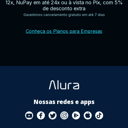
12x, NuPay em até 24x ou à vista no Pix, com 5%
de desconto extra
Garantimos cancelamento gratuito em até 7 dias
YouTube
Facebook
Twitter
Instagram
Google
AppStore
TikTok
Conheça os Planos para Empresas
Play
Store
Nossas redes e apps