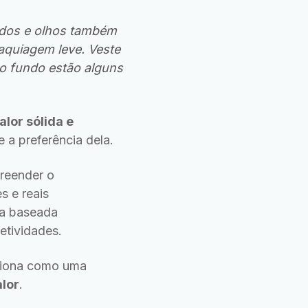
lados e olhos também
aquiagem leve. Veste
o fundo estão alguns
alor sólida e
 a preferência dela.
preender o
s e reais
ja baseada
etividades.
ciona como uma
lor
.