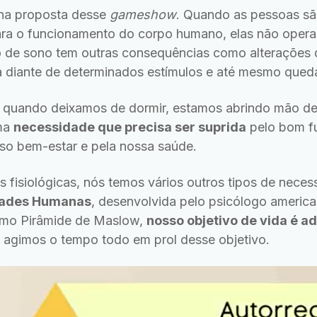
 na proposta desse
gameshow
. Quando as pessoas sã
para o funcionamento do corpo humano, elas não ope
o de sono tem outras consequências como alterações d
 diante de determinados estímulos e até mesmo queda
, quando deixamos de dormir, estamos abrindo mão d
uma
necessidade que precisa ser suprida
pelo bom f
so bem-estar e pela nossa saúde.
 fisiológicas, nós temos vários outros tipos de nece
dades Humanas
, desenvolvida pelo psicólogo ameri
mo Pirâmide de Maslow,
nosso objetivo de vida é ad
 agimos o tempo todo em prol desse objetivo.