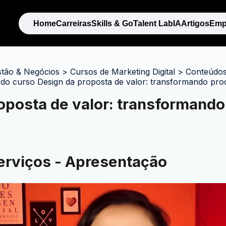
Home
Carreiras
Skills & Go
Talent Lab
IA
Artigos
Emp
stão & Negócios
>
Cursos de Marketing Digital
>
Conteúdos 
 do curso Design da proposta de valor: transformando pro
oposta de valor: transformando
erviços - Apresentação