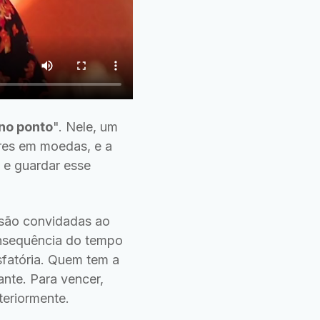
no ponto
". Nele, um
res em moedas, e a
 e guardar esse
 são convidadas ao
onsequência do tempo
sfatória. Quem tem a
ante. Para vencer,
teriormente.