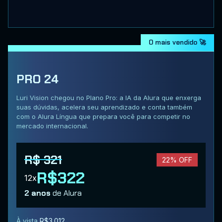
O mais vendido 🚀
PRO 24
Luri Vision chegou no Plano Pro: a IA da Alura que enxerga
suas dúvidas, acelera seu aprendizado e conta também
com o Alura Língua que prepara você para competir no
mercado internacional.
R$ 321
22% OFF
R$322
12x
2 anos
de Alura
À vista
R$3.012