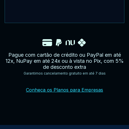
Pague com cartão de crédito ou PayPal em até
12x, NuPay em até 24x ou à vista no Pix, com 5%
de desconto extra
Garantimos cancelamento gratuito em até 7 dias
YouTube
Facebook
Twitter
Instagram
Google
AppStore
TikTok
Conheça os Planos para Empresas
Play
Store