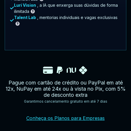
Luri Vision
, a IA que enxerga suas dúvidas de forma
ilimitada
Talent Lab
, mentorias individuais e vagas exclusivas
Pague com cartão de crédito ou PayPal em até
12x, NuPay em até 24x ou à vista no Pix, com 5%
de desconto extra
Garantimos cancelamento gratuito em até 7 dias
YouTube
Facebook
Twitter
Instagram
Google
AppStore
TikTok
Conheça os Planos para Empresas
Play
Store