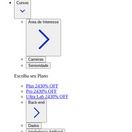
Cursos
Área de Interesse
Carreiras
Senioridade
Escolha seu Plano
Plus 24
30
% OFF
Pro 24
30
% OFF
Ultra Lab 24
30
% OFF
Back-end
Dados
Inteligência Artificial