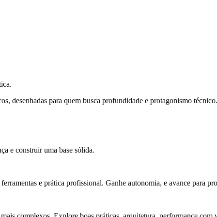
ica.
cos, desenhadas para quem busca profundidade e protagonismo técnico
ça e construir uma base sólida.
rramentas e prática profissional. Ganhe autonomia, e avance para pro
 mais complexos. Explore boas práticas, arquitetura, performance com v