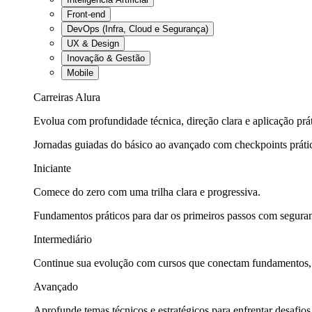
Front-end
DevOps (Infra, Cloud e Segurança)
UX & Design
Inovação & Gestão
Mobile
Carreiras Alura
Evolua com profundidade técnica, direção clara e aplicação prát
Jornadas guiadas do básico ao avançado com checkpoints práti
Iniciante
Comece do zero com uma trilha clara e progressiva.
Fundamentos práticos para dar os primeiros passos com seguran
Intermediário
Continue sua evolução com cursos que conectam fundamentos, fe
Avançado
Aprofunde temas técnicos e estratégicos para enfrentar desafios